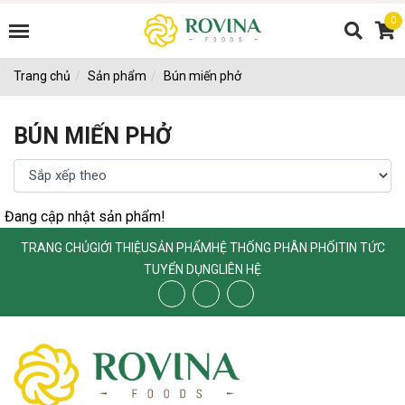
0
Trang chủ
Sản phẩm
Bún miến phở
BÚN MIẾN PHỞ
Đang cập nhật sản phẩm!
TRANG CHỦ
GIỚI THIỆU
SẢN PHẨM
HỆ THỐNG PHÂN PHỐI
TIN TỨC
TUYỂN DỤNG
LIÊN HỆ