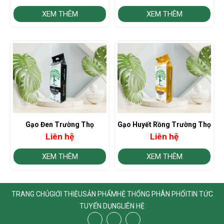
XEM THÊM
XEM THÊM
Gạo Đen Trường Thọ
Gạo Huyết Rồng Trường Thọ
Liên hệ
Liên hệ
XEM THÊM
XEM THÊM
TRANG CHỦ
GIỚI THIỆU
SẢN PHẨM
HỆ THỐNG PHÂN PHỐI
TIN TỨC
TUYỂN DỤNG
LIÊN HỆ