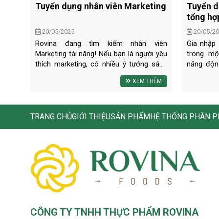
Tuyển dụng nhân viên Marketing
Tuyển d
tổng hợ
20/05/2025
20/05/2
Rovina đang tìm kiếm nhân viên
Gia nhập 
Marketing tài năng! Nếu bạn là người yêu
trong mộ
thích marketing, có nhiều ý tưởng sáng
năng độn
tạo và muốn tạo dấu ấn trong ngành
triển các
XEM THÊM
thực phẩm, đừng bỏ lỡ cơ hội gia nhập
Chúng tô
đội ngũ của chúng tôi. Ứng tuyển ngay!
trường là
phát huy
vào thành
TRANG CHỦ
GIỚI THIỆU
SẢN PHẨM
HỆ THỐNG PHÂN P
CÔNG TY TNHH THỰC PHẨM ROVINA