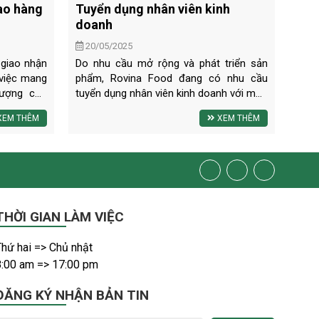
ao hàng
Tuyển dụng nhân viên kinh
doanh
20/05/2025
 giao nhận
Do nhu cầu mở rộng và phát triển sản
việc mang
phẩm, Rovina Food đang có nhu cầu
lượng cho
tuyển dụng nhân viên kinh doanh với mức
uyển dụng
lương và quyền lợi hấp dẫn.
EM THÊM
XEM THÊM
ách nhiệm
 gạo ngon
 một cách
n nghiệp.
THỜI GIAN LÀM VIỆC
hứ hai => Chủ nhật
8:00 am => 17:00 pm
ĐĂNG KÝ NHẬN BẢN TIN