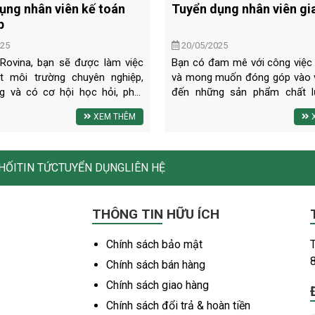
ụng nhân viên kế toán
Tuyển dụng nhân viên gi
p
025
20/05/2025
Rovina, bạn sẽ được làm việc
Bạn có đam mê với công việc
t môi trường chuyên nghiệp,
và mong muốn đóng góp vào 
g và có cơ hội học hỏi, phát
đến những sản phẩm chất 
 kỹ năng kế toán chuyên sâu.
cộng đồng? Rovina đang t
XEM THÊM
X
i cam kết mang đến một môi
nhân viên giao hàng chịu tr
m việc hỗ trợ, nơi bạn có thể
vận chuyển và giao sản phẩm
 tối đa năng lực và đóng góp
của công ty đến khách hàng
 công chung của công ty.
nhanh chóng, an toàn và chuyê
HỐI
TIN TỨC
TUYỂN DỤNG
LIÊN HỆ
THÔNG TIN HỮU ÍCH
Chính sách bảo mật
T
Chính sách bán hàng
Chính sách giao hàng
Chính sách đổi trả & hoàn tiền