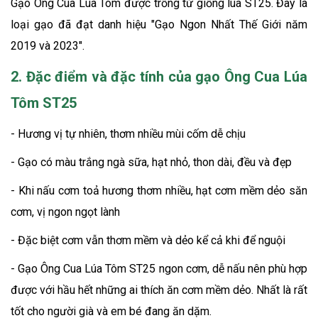
Gạo Ông Cua Lúa Tôm được trồng từ giống lúa ST25. Đây là
loại gạo đã đạt danh hiệu "Gạo Ngon Nhất Thế Giới năm
2019 và 2023".
2. Đặc điểm và đặc tính của gạo Ông Cua Lúa
Tôm ST25
- Hương vị tự nhiên, thơm nhiều mùi cốm dễ chịu
- Gạo có màu trắng ngà sữa, hạt nhỏ, thon dài, đều và đẹp
- Khi nấu cơm toả hương thơm nhiều, hạt cơm mềm dẻo săn
cơm, vị ngon ngọt lành
- Đặc biệt cơm vẫn thơm mềm và dẻo kể cả khi để nguội
- Gạo Ông Cua Lúa Tôm ST25 ngon cơm, dễ nấu nên phù hợp
được với hầu hết những ai thích ăn cơm mềm dẻo. Nhất là rất
tốt cho người già và em bé đang ăn dặm.