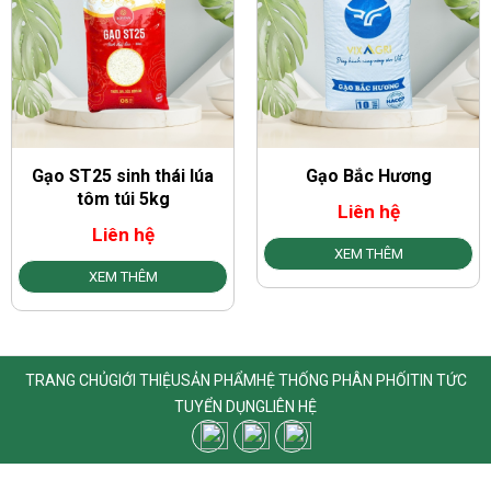
Gạo Bắc Hương
Gạo Tám Điện Biên
Liên hệ
Liên hệ
XEM THÊM
XEM THÊM
TRANG CHỦ
GIỚI THIỆU
SẢN PHẨM
HỆ THỐNG PHÂN PHỐI
TIN TỨC
TUYỂN DỤNG
LIÊN HỆ